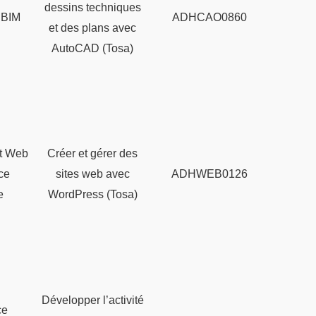
dessins techniques
 BIM
ADHCAO0860
et des plans avec
AutoCAD (Tosa)
t Web
Créer et gérer des
ce
sites web avec
ADHWEB0126
e
WordPress (Tosa)
Développer l’activité
ce