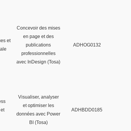
Concevoir des mises
en page et des
ues et
publications
ADHOG0132
tale
professionnelles
avec InDesign (Tosa)
Visualiser, analyser
ess
et optimiser les
 et
ADHBDD0185
données avec Power
g
BI (Tosa)