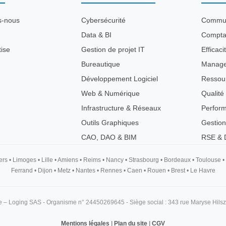
s-nous
Cybersécurité
Commun
Data & BI
Comptab
tise
Gestion de projet IT
Efficaci
Bureautique
Manag
Développement Logiciel
Ressou
Web & Numérique
Qualité
Infrastructure & Réseaux
Perfor
Outils Graphiques
Gestion
CAO, DAO & BIM
RSE & D
ers
•
Limoges
•
Lille
•
Amiens
•
Reims
•
Nancy
•
Strasbourg
•
Bordeaux
•
Toulouse
•
Ferrand
•
Dijon
•
Metz
•
Nantes
•
Rennes
•
Caen
•
Rouen
•
Brest
•
Le Havre
 – Loging SAS - Organisme n° 24450269645 - Siège social : 343 rue Maryse Hils
Mentions légales
|
Plan du site
|
CGV