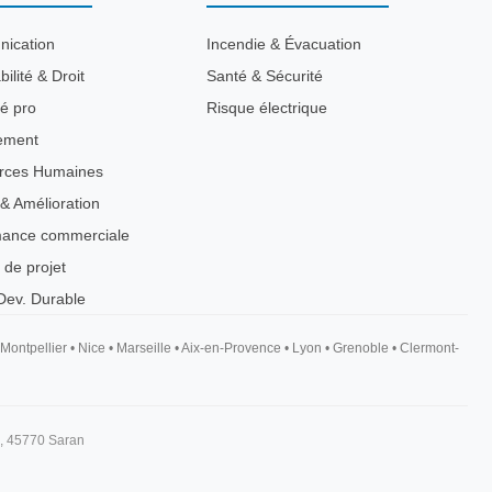
ication
Incendie & Évacuation
ilité & Droit
Santé & Sécurité
té pro
Risque électrique
ement
rces Humaines
 & Amélioration
mance commerciale
 de projet
ev. Durable
Montpellier
•
Nice
•
Marseille
•
Aix-en-Provence
•
Lyon
•
Grenoble
•
Clermont-
z, 45770 Saran