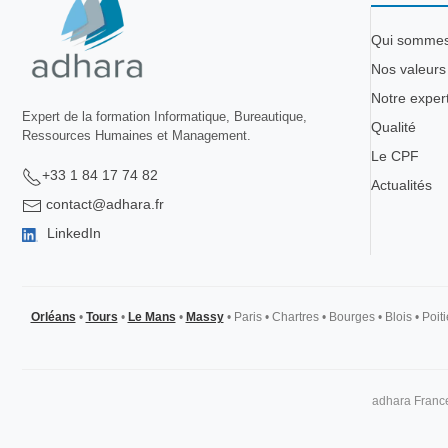
Qui somme
Nos valeurs
Notre exper
Expert de la formation Informatique, Bureautique,
Qualité
Ressources Humaines et Management.
Le CPF
+33 1 84 17 74 82
Actualités
contact@adhara.fr
LinkedIn
Orléans
•
Tours
•
Le Mans
•
Massy
•
Paris
•
Chartres
•
Bourges
•
Blois
•
Poiti
adhara France