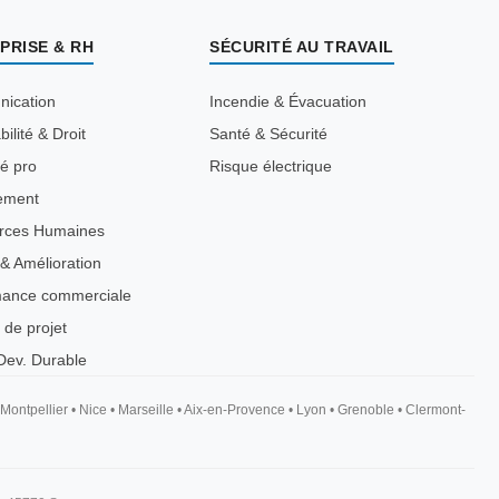
PRISE & RH
SÉCURITÉ AU TRAVAIL
ication
Incendie & Évacuation
ilité & Droit
Santé & Sécurité
té pro
Risque électrique
ement
rces Humaines
 & Amélioration
mance commerciale
 de projet
ev. Durable
Montpellier
•
Nice
•
Marseille
•
Aix-en-Provence
•
Lyon
•
Grenoble
•
Clermont-