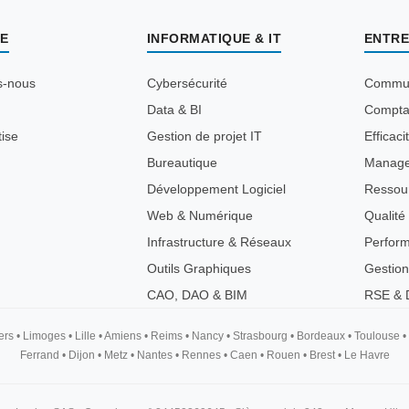
E
INFORMATIQUE & IT
ENTRE
s-nous
Cybersécurité
Commun
Data & BI
Comptab
tise
Gestion de projet IT
Efficaci
Bureautique
Manag
Développement Logiciel
Ressou
Web & Numérique
Qualité
Infrastructure & Réseaux
Perfor
Outils Graphiques
Gestion
CAO, DAO & BIM
RSE & D
ers
•
Limoges
•
Lille
•
Amiens
•
Reims
•
Nancy
•
Strasbourg
•
Bordeaux
•
Toulouse
•
Ferrand
•
Dijon
•
Metz
•
Nantes
•
Rennes
•
Caen
•
Rouen
•
Brest
•
Le Havre