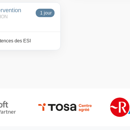
rvention
1 jour
ION
étences des ESI