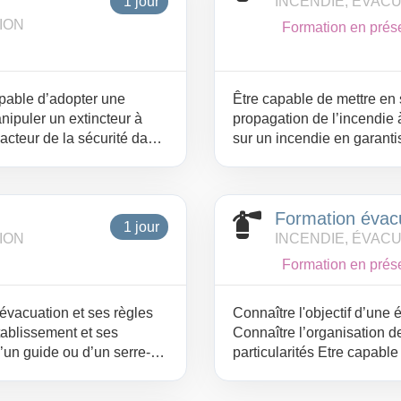
1 jour
INCENDIE, ÉVAC
ION
Formation en prése
apable d’adopter une
Être capable de mettre en s
nipuler un extincteur à
propagation de l’incendie à 
acteur de la sécurité dans
sur un incendie en garantis
personnel de l’établissem
Formation évac
1 jour
ION
INCENDIE, ÉVAC
Formation en prése
 évacuation et ses règles
Connaître l'objectif d’une
tablissement et ses
Connaître l’organisation d
d’un guide ou d’un serre-
particularités Etre capable
file.