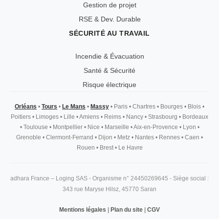
Gestion de projet
RSE & Dev. Durable
SÉCURITÉ AU TRAVAIL
Incendie & Évacuation
Santé & Sécurité
Risque électrique
Orléans
•
Tours
•
Le Mans
•
Massy
•
Paris
•
Chartres
•
Bourges
•
Blois
•
Poitiers
•
Limoges
•
Lille
•
Amiens
•
Reims
•
Nancy
•
Strasbourg
•
Bordeaux
•
Toulouse
•
Montpellier
•
Nice
•
Marseille
•
Aix-en-Provence
•
Lyon
•
Grenoble
•
Clermont-Ferrand
•
Dijon
•
Metz
•
Nantes
•
Rennes
•
Caen
•
Rouen
•
Brest
•
Le Havre
adhara France – Loging SAS - Organisme n° 24450269645 - Siège social :
343 rue Maryse Hilsz, 45770 Saran
Mentions légales
|
Plan du site
|
CGV