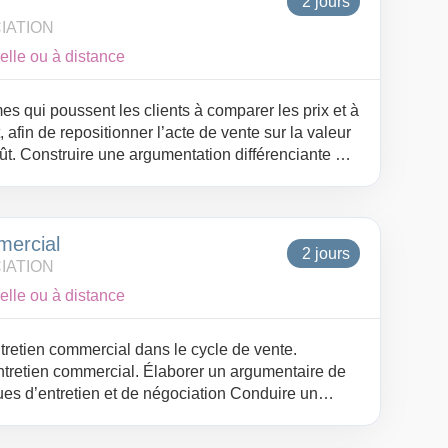
2 jours
IATION
elle ou à distance
 qui poussent les clients à comparer les prix et à
 afin de repositionner l’acte de vente sur la valeur
ût. Construire une argumentation différenciante et
ns moins économiques, de manière à justifier un
r dans une logique de négociation systématique.
jections liées au prix et renforcer sa posture de
mercial
sécuriser la décision d’achat et la rentabilité des
2 jours
IATION
elle ou à distance
tretien commercial dans le cycle de vente.
entretien commercial. Élaborer un argumentaire de
ues d’entretien et de négociation Conduire un
 un argumentaire percutant Savoir s’adapter aux