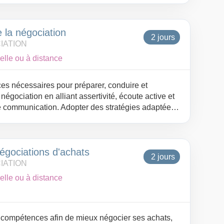
e la négociation
2 jours
IATION
elle ou à distance
s nécessaires pour préparer, conduire et
égociation en alliant assertivité, écoute active et
e communication. Adopter des stratégies adaptées
gérer les situations complexes ou tendues et
bles fondés sur une relation constructive et
égociations d'achats
2 jours
IATION
elle ou à distance
s compétences afin de mieux négocier ses achats,