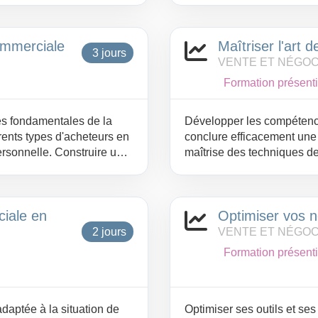
ommerciale
Maîtriser l'art d
3 jours
VENTE ET NÉGOC
Formation présenti
es fondamentales de la
Développer les compétence
rents types d'acheteurs en
conclure efficacement une n
ersonnelle. Construire une
maîtrise des techniques d
portement adapté.
aux différents contextes, 
favoriser des accords dura
équilibrée.
iale en
Optimiser vos n
2 jours
VENTE ET NÉGOC
Formation présenti
daptée à la situation de
Optimiser ses outils et se