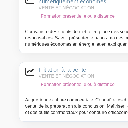
numériquement économes
VENTE ET NÉGOCIATION
Formation présentielle ou à distance
Convaincre des clients de mettre en place des so
responsables. Savoir présenter le panorama des out
numériques économes en énergie, et en expliquer 
l’environnement. Adapter son discours en fonction
l’interlocuteur (direction générale, direction juridiq
achats…). Identifier les cas d'usage chez son clien
Initiation à la vente
investissement et de réduction d'empreinte écologi
place un argumentaire permettant de répondre aux 
VENTE ET NÉGOCIATION
ses clients.
Formation présentielle ou à distance
Acquérir une culture commerciale. Connaître les di
vente, de la préparation à la conclusion. Maîtriser
et des outils commerciaux pour conduire efficaceme