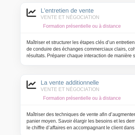
L'entretien de vente
VENTE ET NÉGOCIATION
Formation présentielle ou à distance
Maîtriser et structurer les étapes clés d’un entretie
de conduire des échanges commerciaux clairs, coh
résultats. Préparer chaque interaction de manière 
style de communication aux différents profils de cli
l’impact du discours commercial. Traiter efficaceme
et conclure avec assurance afin de bâtir une relati
La vente additionnelle
gagnant avec le client.
VENTE ET NÉGOCIATION
Formation présentielle ou à distance
Maîtriser des techniques de vente afin d’augmenter 
panier moyen. Savoir élargir les besoins et les de
le chiffre d’affaires en accompagnant le client dan