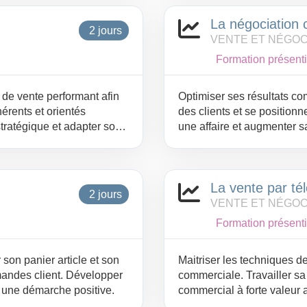
La négociation
2 jours
VENTE ET NÉGOC
Formation présenti
n de vente performant afin
Optimiser ses résultats c
érents et orientés
des clients et se positionn
stratégique et adapter son
une affaire et augmenter s
ents afin de renforcer
nt les objections, négocier
on durable et gagnant-
La vente par té
2 jours
VENTE ET NÉGOC
Formation présenti
son panier article et son
Maitriser les techniques de
mandes client. Développer
commerciale. Travailler s
s une démarche positive.
commercial à forte valeur a
connaître, convaincre, con