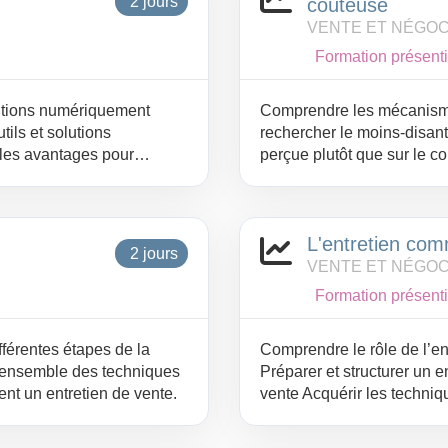
2 jours
coûteuse
VENTE ET NÉGOC
Formation présenti
lutions numériquement
Comprendre les mécanismes
ils et solutions
rechercher le moins-disant,
les avantages pour
perçue plutôt que sur le co
 des besoins de
crédible autour de solutio
ue, directions des
prix plus élevé sans entre
t en termes de retour sur
Traiter efficacement les ob
L'entretien com
que. Savoir mettre en
vendeur conseil, en vue de 
2 jours
questions et objections de
ventes.
VENTE ET NÉGOC
Formation présenti
fférentes étapes de la
Comprendre le rôle de l’en
 l'ensemble des techniques
Préparer et structurer un 
nt un entretien de vente.
vente Acquérir les techniq
entretien commercial avec
différents interlocuteurs.