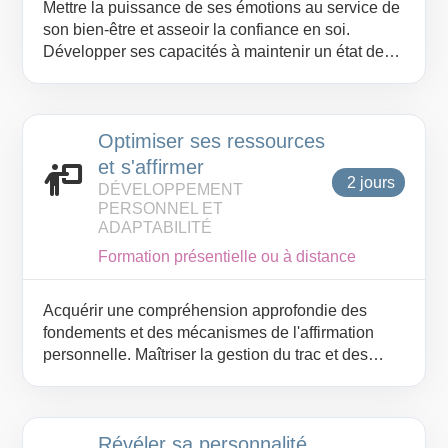
Mettre la puissance de ses émotions au service de
son bien-être et asseoir la confiance en soi.
Développer ses capacités à maintenir un état de
bien-être mental, en adoptant un comportement
approprié avec soi et les autres et l'employer
comme facteur de performance et de réussite.
Optimiser ses ressources
et s'affirmer
2 jours
DÉVELOPPEMENT
PERSONNEL ET
ADAPTABILITÉ
Formation présentielle ou à distance
Acquérir une compréhension approfondie des
fondements et des mécanismes de l'affirmation
personnelle. Maîtriser la gestion du trac et des
émotions pour optimiser leurs performances.
Renforcer leur assertivité et cultiver une aisance
accrue dans leurs interactions professionnelles.
Révéler sa personnalité