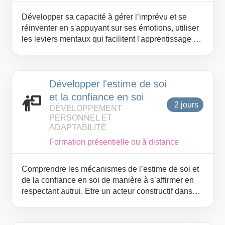
Développer sa capacité à gérer l’imprévu et se
réinventer en s'appuyant sur ses émotions, utiliser
les leviers mentaux qui facilitent l'apprentissage et
l'adaptation, transformer ses résistances
conscientes et inconscientes en motivation,
réactiver sa confiance en soi afin d'aborder le
Développer l'estime de soi
changement sereinement.
et la confiance en soi
2 jours
DÉVELOPPEMENT
PERSONNEL ET
ADAPTABILITÉ
Formation présentielle ou à distance
Comprendre les mécanismes de l’estime de soi et
de la confiance en soi de manière à s’affirmer en
respectant autrui. Etre un acteur constructif dans
son environnement professionnel et développer
son assertivité.