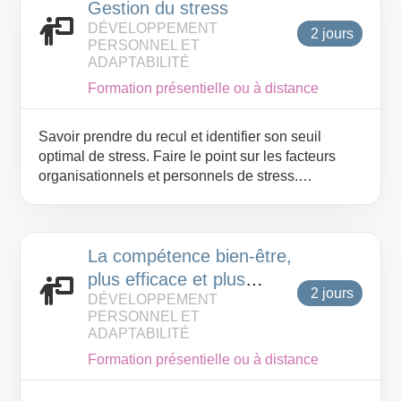
Gestion du stress
DÉVELOPPEMENT
2 jours
PERSONNEL ET
ADAPTABILITÉ
Formation présentielle ou à distance
Savoir prendre du recul et identifier son seuil
optimal de stress. Faire le point sur les facteurs
organisationnels et personnels de stress.
Développer une vigilance envers les signaux
individuels et collectifs de stress. Acquérir des
techniques de détente rapides pour être performant
La compétence bien-être,
tout en préservant son équilibre.
plus efficace et plus
2 jours
DÉVELOPPEMENT
heureux
PERSONNEL ET
ADAPTABILITÉ
Formation présentielle ou à distance