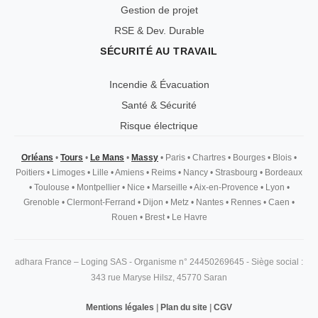
Gestion de projet
RSE & Dev. Durable
SÉCURITÉ AU TRAVAIL
Incendie & Évacuation
Santé & Sécurité
Risque électrique
Orléans
•
Tours
•
Le Mans
•
Massy
•
Paris
•
Chartres
•
Bourges
•
Blois
•
Poitiers
•
Limoges
•
Lille
•
Amiens
•
Reims
•
Nancy
•
Strasbourg
•
Bordeaux
•
Toulouse
•
Montpellier
•
Nice
•
Marseille
•
Aix-en-Provence
•
Lyon
•
Grenoble
•
Clermont-Ferrand
•
Dijon
•
Metz
•
Nantes
•
Rennes
•
Caen
•
Rouen
•
Brest
•
Le Havre
adhara France – Loging SAS - Organisme n° 24450269645 - Siège social :
343 rue Maryse Hilsz, 45770 Saran
Mentions légales
|
Plan du site
|
CGV