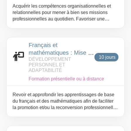
Acquérir les compétences organisationnelles et
relationnelles pour mener à bien ses missions
professionnelles au quotidien. Favoriser une
collaboration efficace avec ses collègues.
Français et
mathématiques : Mise à
10 jours
DÉVELOPPEMENT
niveau des
PERSONNEL ET
connaissances
ADAPTABILITÉ
Formation présentielle ou à distance
Revoir et approfondir les apprentissages de base
du français et des mathématiques afin de faciliter
la promotion et/ou la reconversion professionnelle.
Réviser le registre de la langue.