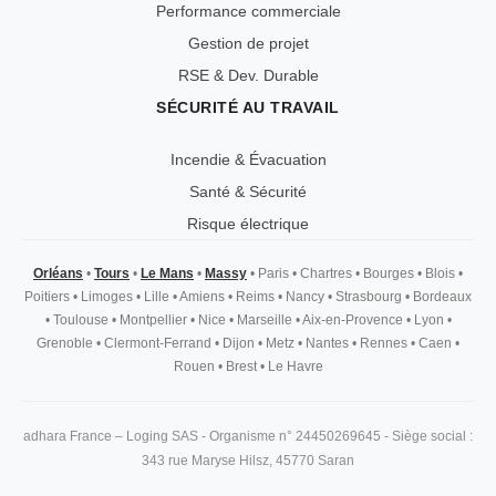
Performance commerciale
Gestion de projet
RSE & Dev. Durable
SÉCURITÉ AU TRAVAIL
Incendie & Évacuation
Santé & Sécurité
Risque électrique
Orléans
•
Tours
•
Le Mans
•
Massy
•
Paris
•
Chartres
•
Bourges
•
Blois
•
Poitiers
•
Limoges
•
Lille
•
Amiens
•
Reims
•
Nancy
•
Strasbourg
•
Bordeaux
•
Toulouse
•
Montpellier
•
Nice
•
Marseille
•
Aix-en-Provence
•
Lyon
•
Grenoble
•
Clermont-Ferrand
•
Dijon
•
Metz
•
Nantes
•
Rennes
•
Caen
•
Rouen
•
Brest
•
Le Havre
adhara France – Loging SAS - Organisme n° 24450269645 - Siège social :
343 rue Maryse Hilsz, 45770 Saran