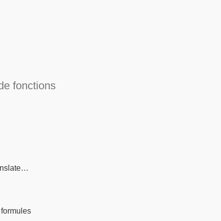
de fonctions
anslate…
 formules