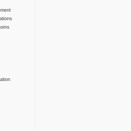
lement
ations
soins
uation