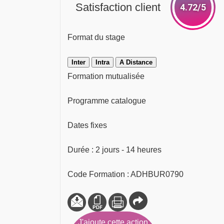
Satisfaction client
4.72/5
Format du stage
Inter
Intra
A Distance
Formation mutualisée
Programme catalogue
Dates fixes
Durée : 2 jours - 14 heures
Code Formation : ADHBUR0790
J'ajoute cette action