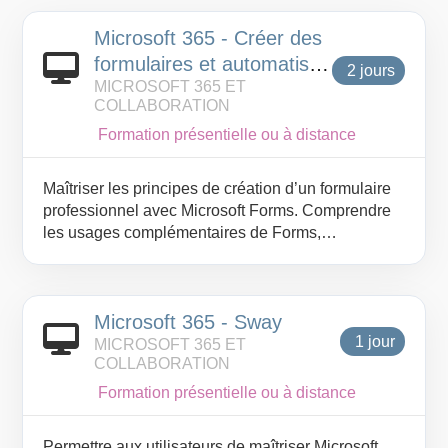
Microsoft 365 - Créer des
formulaires et automatiser
2 jours
MICROSOFT 365 ET
leur traitement
COLLABORATION
Formation présentielle ou à distance
Maîtriser les principes de création d’un formulaire
professionnel avec Microsoft Forms. Comprendre
les usages complémentaires de Forms,
SharePoint et Power Automate dans Microsoft 365.
Identifier les besoins de collecte, de validation et
de suivi des informations. Concevoir une structure
Microsoft 365 - Sway
de formulaire claire, cohérente et exploitable.
1 jour
Appliquer les bonnes pratiques de partage, de
MICROSOFT 365 ET
COLLABORATION
gestion des réponses et de sécurisation des accès.
Mettre en œuvre un flux simple d’automatisation
Formation présentielle ou à distance
pour faciliter le traitement des demandes.
Optimiser le suivi des données grâce aux listes
Permettre aux utilisateurs de maîtriser Microsoft