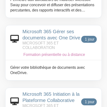
SharePoint et aux outils collaboratifs Microsoft
Sway pour concevoir et diffuser des présentations
365.
percutantes, des rapports interactifs et des
newsletters modernes. À l'issue de cette formation,
les participants seront capables de structurer
efficacement leurs contenus grâce au système de
Microsoft 365 Gérer ses
cartes, d'intégrer des médias variés issus de
sources externes et de personnaliser le rendu
documents avec One Drive
1 jour
visuel de leurs supports.
MICROSOFT 365 ET
COLLABORATION
Formation présentielle ou à distance
Gérer votre bibliothèque de documents avec
OneDrive.
Microsoft 365 Initiation à la
Plateforme Collaborative
1 jour
MICROSOFT 365 ET