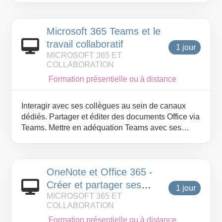
Microsoft 365 Teams et le
travail collaboratif
1 jour
MICROSOFT 365 ET
COLLABORATION
Formation présentielle ou à distance
Interagir avec ses collègues au sein de canaux
dédiés. Partager et éditer des documents Office via
Teams. Mettre en adéquation Teams avec ses
usages collaboratifs.
OneNote et Office 365 -
Créer et partager ses
1 jour
MICROSOFT 365 ET
notes
COLLABORATION
Formation présentielle ou à distance