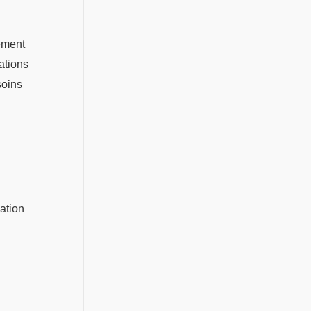
lement
ations
soins
uation