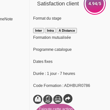
Satisfaction client
4.94/5
Format du stage
 OneNote
Inter
Intra
A Distance
Formation mutualisée
Programme catalogue
Dates fixes
Durée : 1 jour - 7 heures
Code Formation : ADHBUR0786
J'ajoute cette action