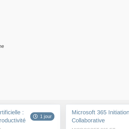
ne
ificielle :
Microsoft 365 Initiatio
1 jour
roductivité
Collaborative