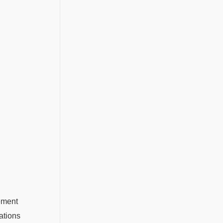
lement
ations