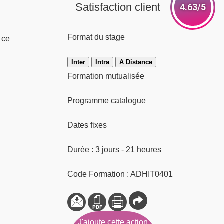
Satisfaction client
4.63/5
Format du stage
 ce
Inter
Intra
A Distance
Formation mutualisée
Programme catalogue
Dates fixes
Durée : 3 jours - 21 heures
Code Formation : ADHIT0401
J'ajoute cette action