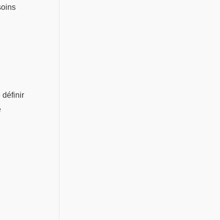
soins
définir
e