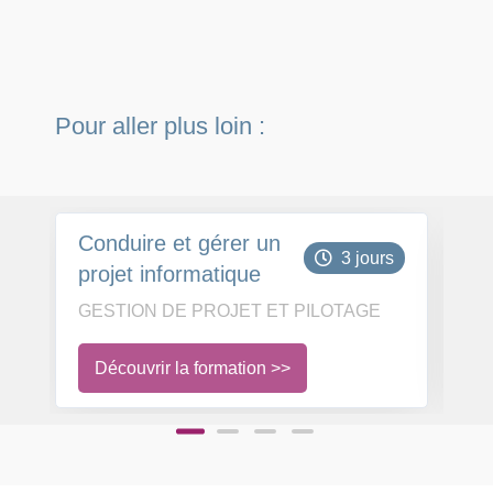
Pour aller plus loin :
Conduire et gérer un
Le
3 jours
projet informatique
la
GESTION DE PROJET ET PILOTAGE
GE
Découvrir la formation >>