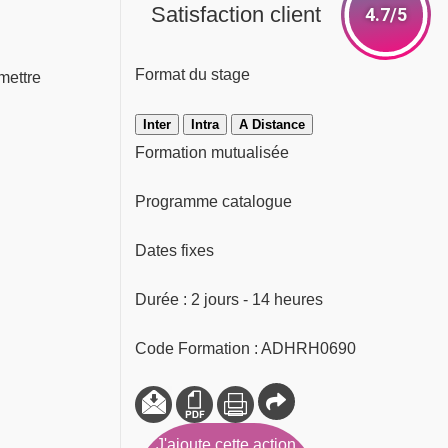
Satisfaction client
4.7/5
Format du stage
 mettre
Inter
Intra
A Distance
Formation mutualisée
Programme catalogue
Dates fixes
Durée : 2 jours - 14 heures
Code Formation : ADHRH0690
J'ajoute cette action