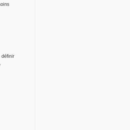
soins
définir
e