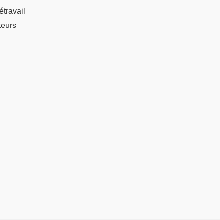
étravail
teurs