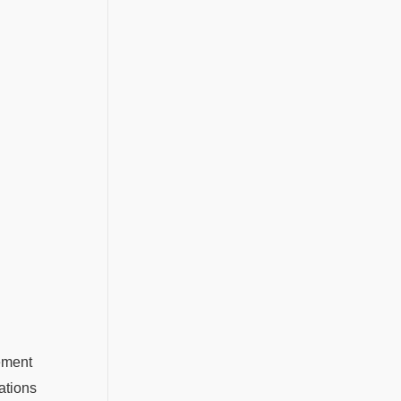
lement
ations