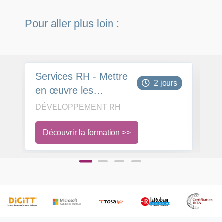
Pour aller plus loin :
Services RH - Mettre
In
2 jours
en œuvre les
n
entretiens
co
DÉVELOPPEMENT RH
D
professionnels
l'
Découvrir la formation >>