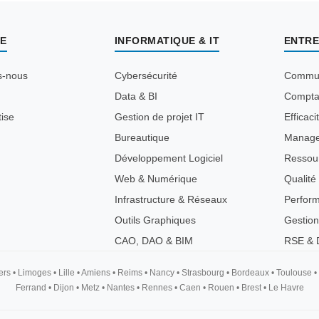
E
INFORMATIQUE & IT
ENTRE
s-nous
Cybersécurité
Commun
Data & BI
Comptab
tise
Gestion de projet IT
Efficaci
Bureautique
Manag
Développement Logiciel
Ressou
Web & Numérique
Qualité
Infrastructure & Réseaux
Perfor
Outils Graphiques
Gestion
CAO, DAO & BIM
RSE & D
ers
•
Limoges
•
Lille
•
Amiens
•
Reims
•
Nancy
•
Strasbourg
•
Bordeaux
•
Toulouse
•
Ferrand
•
Dijon
•
Metz
•
Nantes
•
Rennes
•
Caen
•
Rouen
•
Brest
•
Le Havre