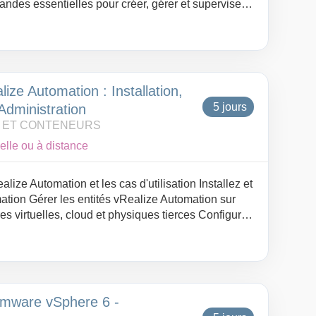
ndes essentielles pour créer, gérer et superviser
e et optimiser des images Docker avec Dockerfile,
 builds. Mettre en œuvre des applications multi-
ompose V2 et la spécification compose.yaml.
éseaux, volumes, registres, secrets et mécanismes
 les environnements Docker et comprendre les
ize Automation : Installation,
 avec Swarm et Kubernetes.
5 jours
Administration
N ET CONTENEURS
elle ou à distance
alize Automation et les cas d'utilisation Installez et
ation Gérer les entités vRealize Automation sur
es virtuelles, cloud et physiques tierces Configurer
 des plans Configurez et gérez les groupes
vations pour les ressources de calcul sur VMware,
es plates-formes Utilisez le portail en libre-service
es machines conformément aux règles
rnance vRealize Automation Expliquer
mware vSphere 6 -
de travail vRealize Automation Gérer et surveiller les