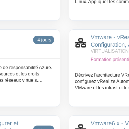
c Pods, Deployments et
Linux. Appliquer les comma
kage et de l’exposition
des conteneurs. Construir
neurisées dans un
BuildKit et les multi-stage
tiques d’utilisation et
conteneurs avec Docker C
Optimiser la gestion des r
de persistance. Sécuriser
Vmware - vReal
principes d’orchestration
4 jours
Configuration, 
VIRTUALISATIO
Formation présenti
e de responsabilité Azure.
ources et les droits
Décrivez l'architecture VRe
es réseaux virtuels.
configurez vRealize Autom
 de maîtrise des coûts.
VMware et les infrastructur
e et la reprise.
et gérer des catalogues et
hell et Bicep.
d'entreprises et les réser
Microsoft, Amazon et d'autr
pour demander et gérer d
d'approbation et de gouve
gurer et
Vmware6.x - V
l'extensibilité et les flux 