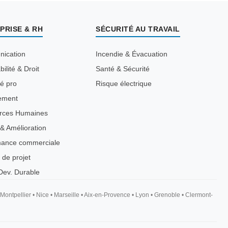
PRISE & RH
SÉCURITÉ AU TRAVAIL
ication
Incendie & Évacuation
ilité & Droit
Santé & Sécurité
té pro
Risque électrique
ement
rces Humaines
 & Amélioration
mance commerciale
 de projet
ev. Durable
Montpellier
•
Nice
•
Marseille
•
Aix-en-Provence
•
Lyon
•
Grenoble
•
Clermont-