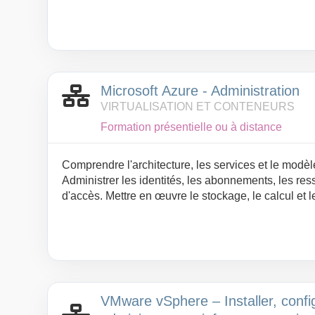
ressources. Mettre en œuvre des applications ave
Services. Comprendre la gestion du réseau, du stoc
des applications. Déployer des applications conte
environnement Kubernetes. Identifier les bonnes pra
d’exploitation de Kubernetes.
Microsoft Azure - Administration
VIRTUALISATION ET CONTENEURS
Formation présentielle ou à distance
Comprendre l'architecture, les services et le modèl
Administrer les identités, les abonnements, les ress
d'accès. Mettre en œuvre le stockage, le calcul et l
Appliquer les règles de gouvernance, de sécurité et
Superviser les ressources et organiser la sauvegard
Automatiser les opérations avec Azure CLI, PowerS
VMware vSphere – Installer, confi