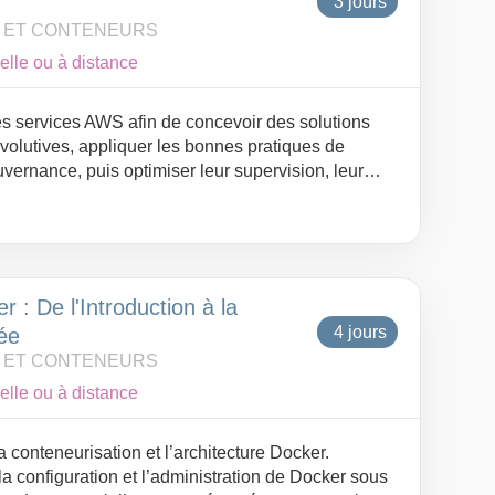
3 jours
N ET CONTENEURS
elle ou à distance
 les services AWS afin de concevoir des solutions
évolutives, appliquer les bonnes pratiques de
uvernance, puis optimiser leur supervision, leur
ûts selon le cadre AWS Well-Architected.
r : De l'Introduction à la
4 jours
ée
N ET CONTENEURS
elle ou à distance
la conteneurisation et l’architecture Docker.
la configuration et l’administration de Docker sous