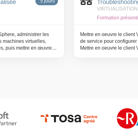
5 jours
ualisée
Troubleshootin
machines et la récupérati
VIRTUALISATIO
Formation présenti
Sphere, administrer les
Mettre en oeuvre le clien
s machines virtuelles,
de service pour configurer
es, puis mettre en œuvre
Mettre en oeuvre le client
 de maintenance et de
l'assistant d'administrati
support technique » de ES
problèmes Mettre en place e
réseau pour capturer et anal
vSphere et les outils de
VMotion, VMware Storage 
Distributed Resource Sche
machines virtuelles