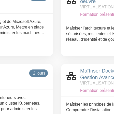
oeuvre
VIRTUALISATIO
Formation présenti
et de Microsoft Azure,
ur Azure, Mettre en place
Maîtriser l’architecture et
ministrer les machines
sécurisées, résilientes et 
els de sécurité et de
réseau, d’identité et de go
automatisation et leurs co
Maîtriser Docke
2 jours
Gestion Avanc
VIRTUALISATIO
Formation présenti
onteneurs avec
un cluster Kubernetes.
Maîtriser les principes de 
pour administrer les
Comprendre l’installation, 