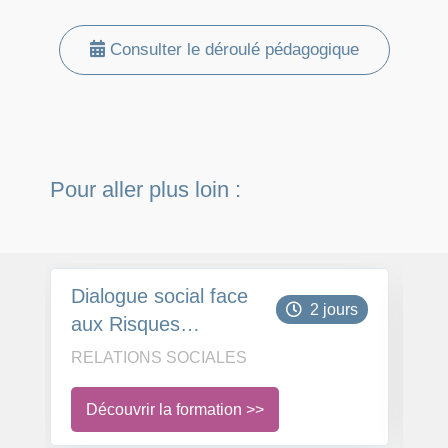
Consulter le déroulé pédagogique
Pour aller plus loin :
Dialogue social face
Tr
2 jours
aux Risques
Psychosociaux
RELATIONS SOCIALES
RE
Découvrir la formation >>