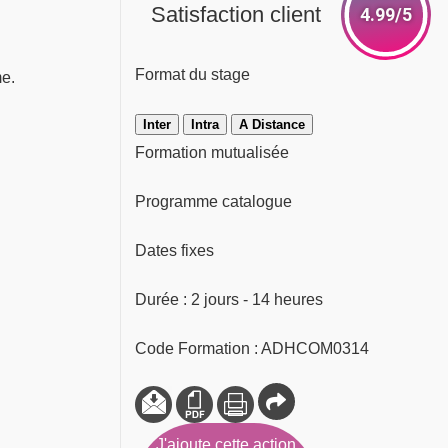
Satisfaction client
4.99/5
Format du stage
me.
Inter
Intra
A Distance
Formation mutualisée
Programme catalogue
Dates fixes
Durée : 2 jours - 14 heures
Code Formation : ADHCOM0314
J'ajoute cette action