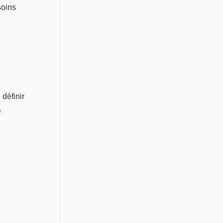
soins
définir
e