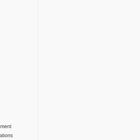
lement
ations