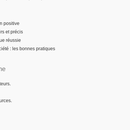
n positive
s et précis
ue réussie
iété : les bonnes pratiques
one
teurs.
ources.