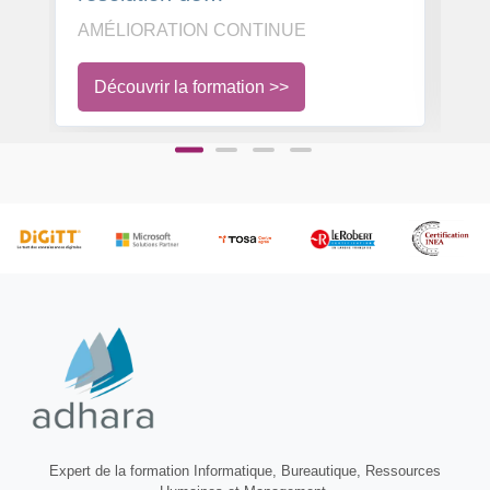
problème
pe
AMÉLIORATION CONTINUE
A
qu
Découvrir la formation >>
Expert de la formation Informatique, Bureautique, Ressources