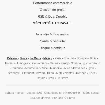
Performance commerciale
Gestion de projet
RSE & Dev. Durable
SÉCURITÉ AU TRAVAIL
Incendie & Évacuation
Santé & Sécurité
Risque électrique
Orléans
•
Tours
•
Le Mans
•
Massy
•
Paris
•
Chartres
•
Bourges
•
Blois
•
Poitiers
•
Limoges
•
Lille
•
Amiens
•
Reims
•
Nancy
•
Strasbourg
•
Bordeaux
•
Toulouse
•
Montpellier
•
Nice
•
Marseille
•
Aix-en-Provence
•
Lyon
•
Grenoble
•
Clermont-Ferrand
•
Dijon
•
Metz
•
Nantes
•
Rennes
•
Caen
•
Rouen
•
Brest
•
Le Havre
adhara France – Loging SAS - Organisme n° 24450269645 - Siège social :
343 rue Maryse Hilsz, 45770 Saran