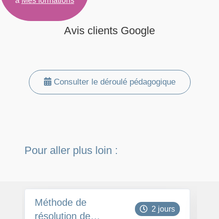
à
Mes formations
Avis clients Google
Consulter le déroulé pédagogique
Pour aller plus loin :
Méthode de
M
2 jours
résolution de
Ou