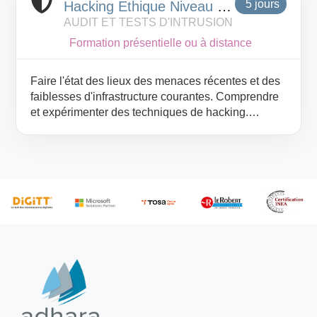
5 jours
Hacking Ethique Niveau 2
AUDIT ET TESTS D'INTRUSION
Technique d'audit et de
pentesting avancée
Formation présentielle ou à distance
Faire l'état des lieux des menaces récentes et des
faiblesses d'infrastructure courantes. Comprendre
et expérimenter des techniques de hacking.
avancées. Appréhender des méthodes offensives
dans la pratique. Développer les compétences
nécessaires pour mener un test d'intrusion