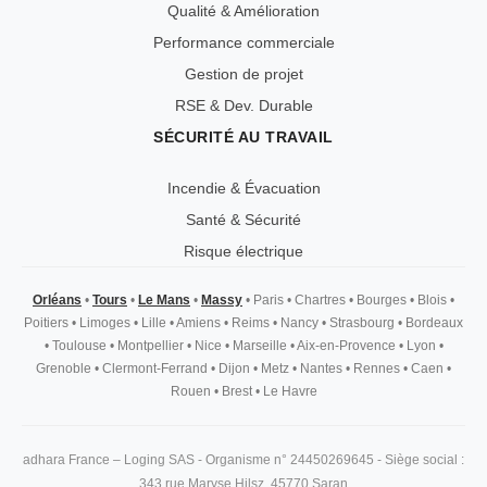
Qualité & Amélioration
Performance commerciale
Gestion de projet
RSE & Dev. Durable
SÉCURITÉ AU TRAVAIL
Incendie & Évacuation
Santé & Sécurité
Risque électrique
Orléans
•
Tours
•
Le Mans
•
Massy
•
Paris
•
Chartres
•
Bourges
•
Blois
•
Poitiers
•
Limoges
•
Lille
•
Amiens
•
Reims
•
Nancy
•
Strasbourg
•
Bordeaux
•
Toulouse
•
Montpellier
•
Nice
•
Marseille
•
Aix-en-Provence
•
Lyon
•
Grenoble
•
Clermont-Ferrand
•
Dijon
•
Metz
•
Nantes
•
Rennes
•
Caen
•
Rouen
•
Brest
•
Le Havre
adhara France – Loging SAS - Organisme n° 24450269645 - Siège social :
343 rue Maryse Hilsz, 45770 Saran