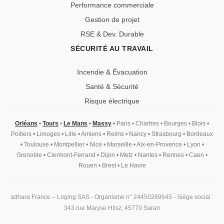
Performance commerciale
Gestion de projet
RSE & Dev. Durable
SÉCURITÉ AU TRAVAIL
Incendie & Évacuation
Santé & Sécurité
Risque électrique
Orléans
•
Tours
•
Le Mans
•
Massy
•
Paris
•
Chartres
•
Bourges
•
Blois
•
Poitiers
•
Limoges
•
Lille
•
Amiens
•
Reims
•
Nancy
•
Strasbourg
•
Bordeaux
•
Toulouse
•
Montpellier
•
Nice
•
Marseille
•
Aix-en-Provence
•
Lyon
•
Grenoble
•
Clermont-Ferrand
•
Dijon
•
Metz
•
Nantes
•
Rennes
•
Caen
•
Rouen
•
Brest
•
Le Havre
adhara France – Loging SAS - Organisme n° 24450269645 - Siège social :
343 rue Maryse Hilsz, 45770 Saran