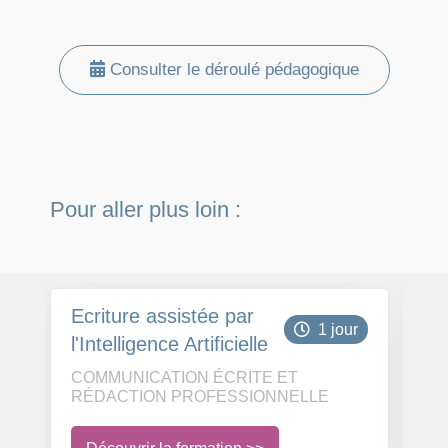
Consulter le déroulé pédagogique
Pour aller plus loin :
Ecriture assistée par
Co
1 jour
l'Intelligence Artificielle
do
po
COMMUNICATION ÉCRITE ET
C
RÉDACTION PROFESSIONNELLE
R
c