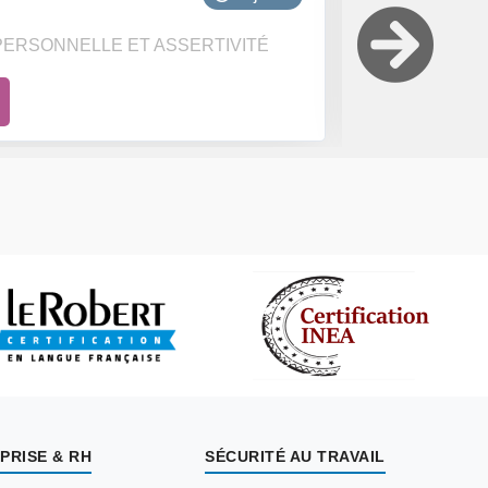
relations pos
ERSONNELLE ET ASSERTIVITÉ
COMMUNICATI
Découvrir la 
PRISE & RH
SÉCURITÉ AU TRAVAIL