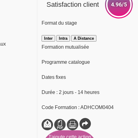
Satisfaction client
4.96/5
Format du stage
Inter
Intra
A Distance
aux
Formation mutualisée
Programme catalogue
Dates fixes
Durée : 2 jours - 14 heures
Code Formation : ADHCOM0404
J'ajoute cette action