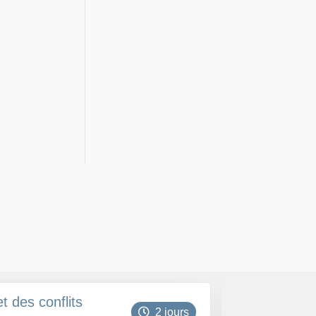
t des conflits
Développer s
2 jours