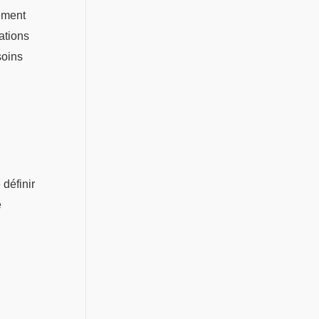
lement
ations
soins
définir
e