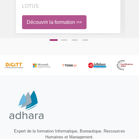
serveurs et
in
LOTUS
L
utilisateurs
Découvrir la formation >>
Expert de la formation Informatique, Bureautique, Ressources
Humaines et Management.