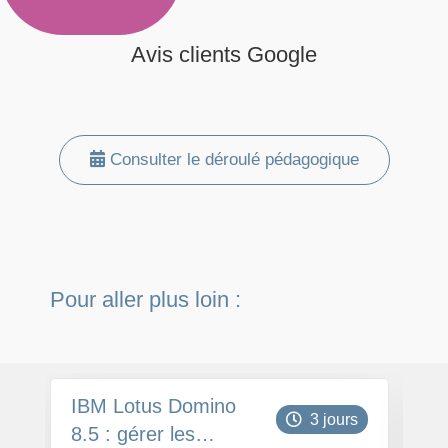
Avis clients Google
Consulter le déroulé pédagogique
Pour aller plus loin :
IBM Lotus Domino
L
3 jours
8.5 : gérer les
8.