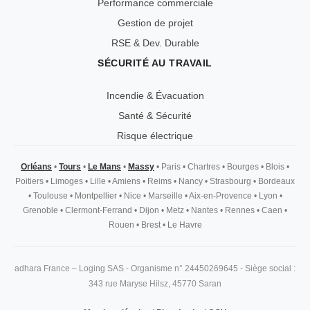
Performance commerciale
Gestion de projet
RSE & Dev. Durable
SÉCURITÉ AU TRAVAIL
Incendie & Évacuation
Santé & Sécurité
Risque électrique
Orléans
•
Tours
•
Le Mans
•
Massy
•
Paris
•
Chartres
•
Bourges
•
Blois
•
Poitiers
•
Limoges
•
Lille
•
Amiens
•
Reims
•
Nancy
•
Strasbourg
•
Bordeaux
•
Toulouse
•
Montpellier
•
Nice
•
Marseille
•
Aix-en-Provence
•
Lyon
•
Grenoble
•
Clermont-Ferrand
•
Dijon
•
Metz
•
Nantes
•
Rennes
•
Caen
•
Rouen
•
Brest
•
Le Havre
adhara France – Loging SAS - Organisme n° 24450269645 - Siège social :
343 rue Maryse Hilsz, 45770 Saran