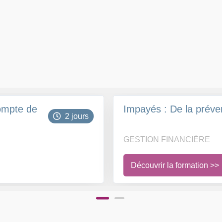
compte de
Impayés : De la préve
2 jours
GESTION FINANCIÈRE
Découvrir la formation >>