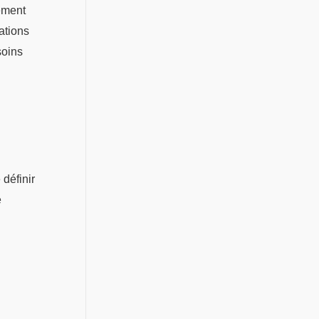
lement
ations
soins
définir
e