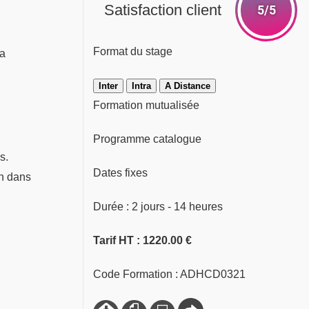
Satisfaction client
5/5
Format du stage
la
Inter
Intra
A Distance
Formation mutualisée
Programme catalogue
s.
Dates fixes
on dans
Durée : 2 jours - 14 heures
Tarif HT : 1220.00 €
Code Formation : ADHCD0321