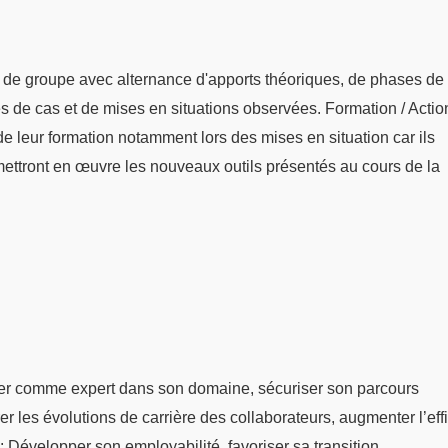
 de groupe avec alternance d'apports théoriques, de phases de
udes de cas et de mises en situations observées. Formation / Actio
s de leur formation notamment lors des mises en situation car ils
mettront en œuvre les nouveaux outils présentés au cours de la
er comme expert dans son domaine, sécuriser son parcours
er les évolutions de carrière des collaborateurs, augmenter l’eff
: Développer son employabilité, favoriser sa transition