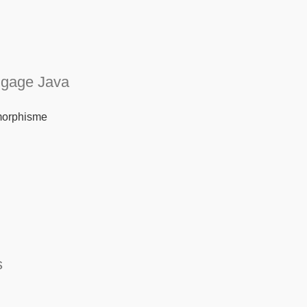
ngage Java
ymorphisme
s