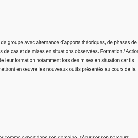
 de groupe avec alternance d'apports théoriques, de phases de
udes de cas et de mises en situations observées. Formation / Actio
s de leur formation notamment lors des mises en situation car ils
mettront en œuvre les nouveaux outils présentés au cours de la
er comme expert dans son domaine, sécuriser son parcours