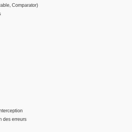
rable, Comparator)
s
nterception
n des erreurs