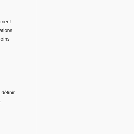
lement
ations
soins
définir
e