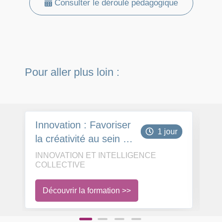
Consulter le déroulé pédagogique
Pour aller plus loin :
Innovation : Favoriser
In
1 jour
la créativité au sein de
De
mon entreprise
se
INNOVATION ET INTELLIGENCE
IN
COLLECTIVE
C
Découvrir la formation >>