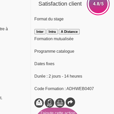
Satisfaction client
4.8/5
Format du stage
tre à
Inter
Intra
A Distance
Formation mutualisée
Programme catalogue
Dates fixes
Durée : 2 jours - 14 heures
Code Formation : ADHWEB0407
t.
J'ajoute cette action