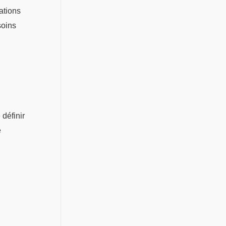
ations
soins
définir
e