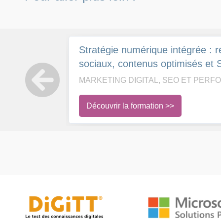
Stratégie numérique intégrée : 
sociaux, contenus optimisés et
(avec Intelligence Artificielle)
MARKETING DIGITAL, SEO ET PER
Découvrir la formation >>