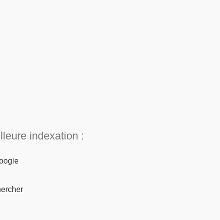
leure indexation :
Google
hercher