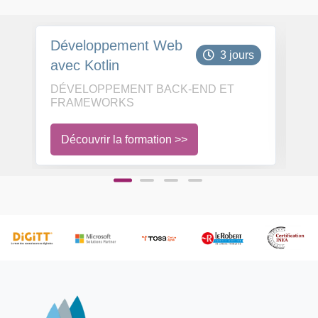
Développement Web
A
3 jours
avec Kotlin
d
DÉVELOPPEMENT BACK-END ET
D
FRAMEWORKS
F
Découvrir la formation >>