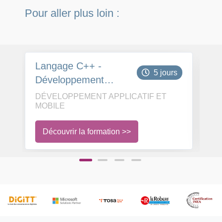
Pour aller plus loin :
Langage C++ -
An
5 jours
Développement
D
d'application
d'
DÉVELOPPEMENT APPLICATIF ET
DÉ
MOBILE
M
graphiques en QT
Découvrir la formation >>