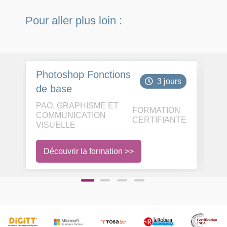
Pour aller plus loin :
Photoshop Fonctions
Ph
3 jours
de base
Fo
PAO, GRAPHISME ET
PA
FORMATION
COMMUNICATION
C
CERTIFIANTE
VISUELLE
VI
Découvrir la formation >>