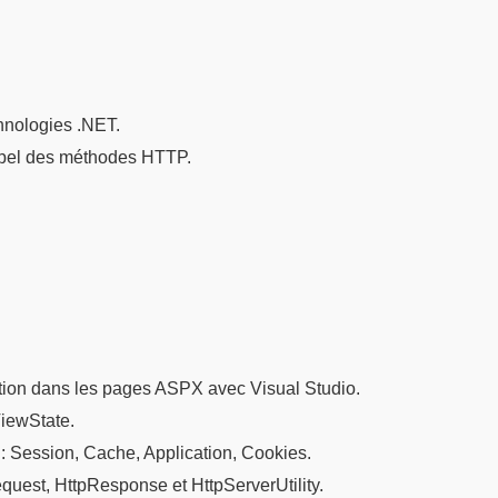
chnologies .NET.
rappel des méthodes HTTP.
ation dans les pages ASPX avec Visual Studio.
ViewState.
: Session, Cache, Application, Cookies.
uest, HttpResponse et HttpServerUtility.