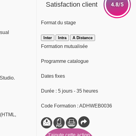
Satisfaction client
4.8/5
Format du stage
isual
Inter
Intra
A Distance
Formation mutualisée
Programme catalogue
Dates fixes
Studio.
Durée : 5 jours - 35 heures
Code Formation : ADHWEB0036
 (HTML,
J'ajoute cette action