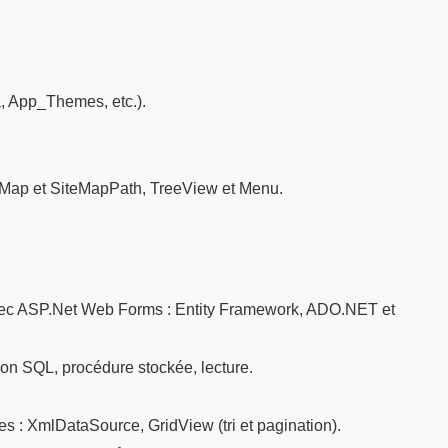
.
, App_Themes, etc.).
eMap et SiteMapPath, TreeView et Menu.
vec ASP.Net Web Forms : Entity Framework, ADO.NET et
on SQL, procédure stockée, lecture.
es : XmlDataSource, GridView (tri et pagination).