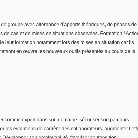
 de groupe avec alternance d'apports théoriques, de phases de
udes de cas et de mises en situations observées. Formation / Actio
s de leur formation notamment lors des mises en situation car ils
mettront en œuvre les nouveaux outils présentés au cours de la
er comme expert dans son domaine, sécuriser son parcours
er les évolutions de carrière des collaborateurs, augmenter l’eff
: Développer son employabilité, favoriser sa transition