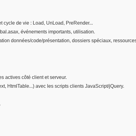
cycle de vie : Load, UnLoad, PreRender...
obal.asax, événements importants, utilisation.
tion données/code/présentation, dossiers spéciaux, ressources,
s actives côté client et serveur.
, HtmlTable...) avec les scripts clients JavaScript/jQuery.
.