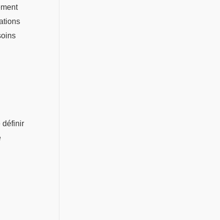
lement
ations
soins
définir
e