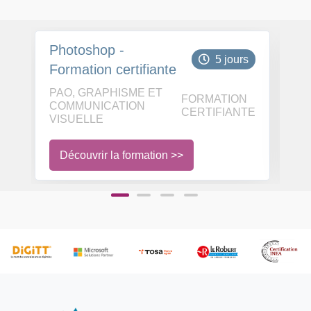
Photoshop -
Ph
5 jours
Formation certifiante
d
PAO, GRAPHISME ET
PA
FORMATION
COMMUNICATION
C
CERTIFIANTE
VISUELLE
VI
Découvrir la formation >>